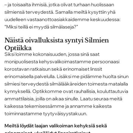
– ja toisaalta ihmisiä, jotka olivat turhaan huolissaan
silmiensä terveydestä. Samalla meiltä kysyttiin yhä
uudelleen vastaanottoasiakkaidemme keskuudessa:
“Miksi teillä ei myydä silmälaseja?”
Näistä oivalluksista syntyi Silmien
Optiikka
Siksi loimme kokonaisuuden, jossa sinä saat
monipuolisesta kehysvalikoimastamme persoonaasi
korostavan ratkaisun sekä erinomaiset linssit
erinomaisella palvelulla. Lisäksi me pidämme huolta sinun
silmiesi terveydestä silmälääkäreiden toimesta matalalla
kynnyksellä. Optikkomme ovat rauhallisia, kouluttautuvia
ammattilaisia, joilla on aikaa sinulle. Laatu seuraa meitä
kaikessa tekemisessämme ja annamme kaikesta
toiminnastamme tyytyväisyystakuun.
Meiltä löydät laajan valikoiman kehyksiä sekä
erinomaiset, yksilöidyt linssiratkaisut.