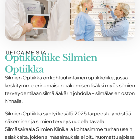
TIETOA MEISTÄ
Optikkoliike Silmien
Optiikka
Silmien Optiikka on kohtuuhintainen optikkoliike, jossa
keskitymme erinomaisen näkemisen lisäksi myös silmien
terveydentilaan silmälääkärin johdolla – silmälasien oston
hinnalla.
Silmien Optiikka syntyi kesällä 2025 tarpeesta yhdistää
näkeminen ja silmien terveys uudella tavalla.
Silmäsairaala Silmien Klinikalla kohtasimme turhan usein
asiakkaita, joiden silmäsairauksia ei oltu huomattu ajoissa