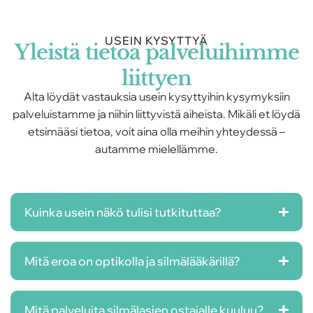
USEIN KYSYTTYÄ
Yleistä tietoa palveluihimme
liittyen
Alta löydät vastauksia usein kysyttyihin kysymyksiin
palveluistamme ja niihin liittyvistä aiheista. Mikäli et löydä
etsimääsi tietoa, voit aina olla meihin yhteydessä –
autamme mielellämme.
Kuinka usein näkö tulisi tutkituttaa?
Mitä eroa on optikolla ja silmälääkärillä?
Mitä palveluita silmälasien ostajalle kuuluu?