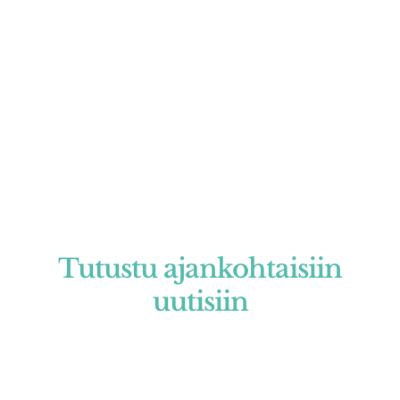
TARJOUKSET JA TAPAHTUMAT
Tutustu ajankohtaisiin
uutisiin
Järjestämme säännöllisesti tyyli- ja kehyspäiviä sekä
muita teematapahtumia. Lisäksi tarjoamme
vaihtuvia etuja ja tarjouksia, jotka tuovat lisäarvoa
asiakkuuteesi. Tutustu ajankohtaisiin tarjouksiimme