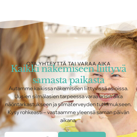
OTA YHTEYTTÄ TAI VARAA AIKA
Kaikki näkemiseen liittyvä
samasta paikasta
Autamme kaikissa näkemiseen liittyvissä asioissa.
Uusien silmälasien tarpeessa varaa ensin aika
näöntarkastukseen ja silmäterveyden tutkimukseen.
Kysy rohkeasti – vastaamme yleensä saman päivän
aikana.