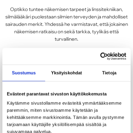
Optikko tuntee näkemisen tarpeet ja linssitekniikan,
silmälääkäri puolestaan silmien terveyden ja mahdolliset
sairauden merkit. Yhdessä he varmistavat, että jokainen
näkemisen ratkaisu on sekä tarkka, tyylikäs että
turvallinen.
Suostumus
Yksityiskohdat
Tietoja
Optikon palvelut
Erittäin kattava näöntarkastus ja silmien
Evästeet parantavat sivuston käyttökokemusta
terveydentilan arviointi tehdään optikon toimesta
yhteistyössä silmälääkärin kanssa – luotettavasti,
Käytämme sivustollamme evästeitä ymmärtääksemme
asiantuntevasti ja kiireettömästi.
paremmin, miten sivustoamme käytetään ja
kehittääksemme markkinointia. Tämän avulla pystymme
tarjoamaan käyttäjille yksilöllisempää sisältöä ja
LUE LISÄÄ
sujuvampaa palvelua.