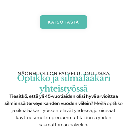
ja tapahtumiimme.
KATSO TÄSTÄ
NÄÖNHUOLLON PALVELUT OULUSSA
Optikko ja silmälääkäri
yhteistyössä
Tiesitkö, että yli 45-vuotiaiden olisi hyvä arvioittaa
silmiensä terveys kahden vuoden välein?
Meillä optikko
ja silmälääkäri työskentelevät yhdessä, jolloin saat
käyttöösi molempien ammattitaidon ja yhden
saumattoman palvelun.